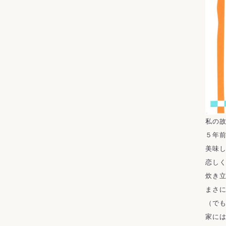
私の故
５年前
美味し
恋しく
炊き立
まさ
（でも
家には